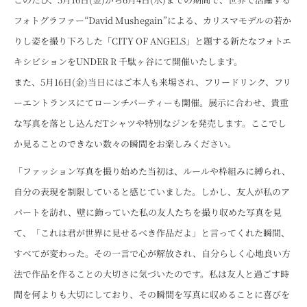
フォトグラファー“David Mushegain”による、カリスマモデルの若か
りし姿を撮り下ろした「CITY OF ANGELS」と題する新たなフォトエ
キシビションをUNDER R 千駄ヶ谷にて開催いたします。
また、5月16日(金)当日にはご本人も来場され、フリードリンク、フリ
ーエントランスにてローンチパーティーも開催。展示に合わせ、貴重
な写真を落とし込んだTシャツや特別なジンを発売します。ここでし
か見ることのできない数々の瞬間をお楽しみください。
「ファッション写真を撮り始めた当初は、ルールや枠組みに縛られ、
自分の表現を制限していると感じていました。しかし、友人が私のア
パートを訪れ、壁に飾っていた私の友人たちを撮り収めた写真を見
て、「これは君が世界に見せるべき作品だよ」と言ってくれた瞬間、
すべてが変わった。その一言で心が解放され、自分らしく心地良い方
法で作品を作ることの大切さに気づいたのです。私は友人と過ごす時
間を何よりも大切にしており、その瞬間を写真に収めることに喜びを