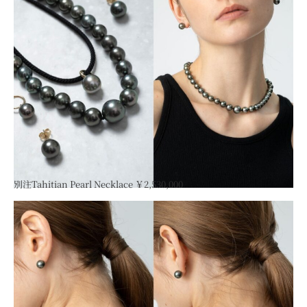
別注Tahitian Pearl Necklace ￥2,530,000