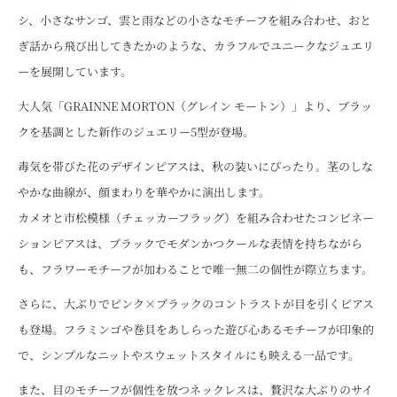
シ、小さなサンゴ、雲と雨などの小さなモチーフを組み合わせ、おと
ぎ話から飛び出してきたかのような、カラフルでユニークなジュエリ
ーを展開しています。
大人気「GRAINNE MORTON（グレイン モートン）」より、ブラッ
クを基調とした新作のジュエリー5型が登場。
毒気を帯びた花のデザインピアスは、秋の装いにぴったり。茎のしな
やかな曲線が、顔まわりを華やかに演出します。
カメオと市松模様（チェッカーフラッグ）を組み合わせたコンビネー
ションピアスは、ブラックでモダンかつクールな表情を持ちながら
も、フラワーモチーフが加わることで唯一無二の個性が際立ちます。
さらに、大ぶりでピンク×ブラックのコントラストが目を引くピアス
も登場。フラミンゴや巻貝をあしらった遊び心あるモチーフが印象的
で、シンプルなニットやスウェットスタイルにも映える一品です。
また、目のモチーフが個性を放つネックレスは、贅沢な大ぶりのサイ