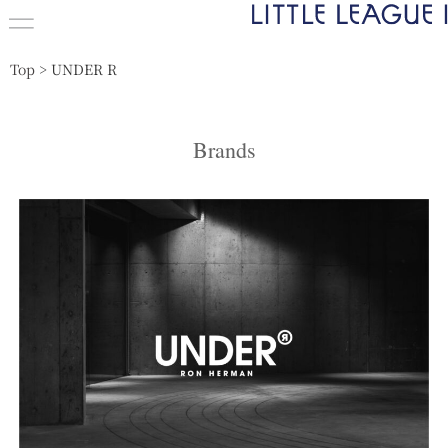
Top
>
UNDER R
Brands