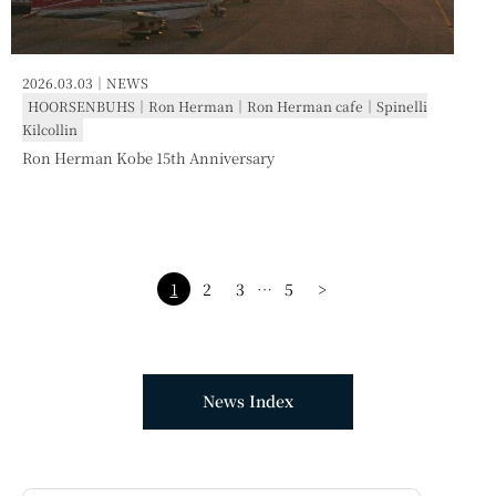
2026.03.03｜
NEWS
HOORSENBUHS
｜
Ron Herman
｜
Ron Herman cafe
｜
Spinelli
Kilcollin
Ron Herman Kobe 15th Anniversary
1
2
3
…
5
>
News Index