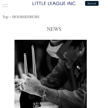
Recruit
Top
>
HOORSENBUHS
NEWS